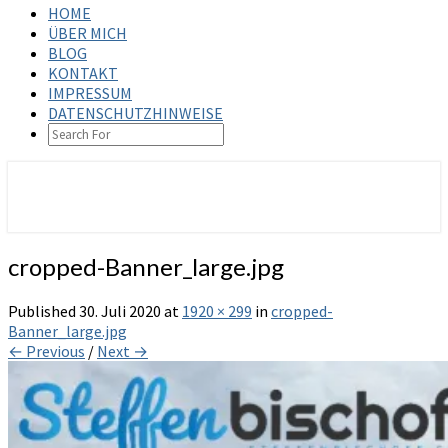
HOME
ÜBER MICH
BLOG
KONTAKT
IMPRESSUM
DATENSCHUTZHINWEISE
SEARCH
ICON
steffenbischoff.com
cropped-Banner_large.jpg
Published
30. Juli 2020
at
1920 × 299
in
cropped-
Banner_large.jpg
← Previous
/
Next →