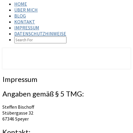
HOME
ÜBER MICH
BLOG
KONTAKT
IMPRESSUM
DATENSCHUTZHINWEISE
SEARCH
ICON
steffenbischoff.com
Impressum
Impressum
Angaben gemäß § 5 TMG:
Steffen Bischoff
Stübergasse 32
67346 Speyer
Kontakt: