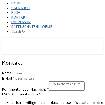
HOME
ÜBER MICH
BLOG
KONTAKT
IMPRESSUM
DATENSCHUTZHINWEISE
SEARCH
ICON
steffenbischoff.com
Kontakt
Kontakt
Name
*
E-Mail
*
Kommentar oder Nachricht
*
DSGVO-Einverständnis
*
Ich willige ein, dass diese Website meine