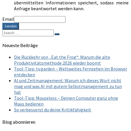
übermittelten Informationen speichert, sodass meine
Anfrage beantwortet werden kann.
Email
Senden
Search
Search
for:
Neueste Beiträge
Die Rückkehr von „Eat the Frog“: Warum die alte
Produktivitätsmethode 2026 wieder boomt
Tool-Tipp: tv.garden – Weltweites Fernsehen im Browser
entdecken
AI und Zeitmanagement: Warum ich dieses Wort nicht
mag und was AI mit gutem Selbstmanagement zu tun
hat
Tool-Tipp: Mouseless – Deinen Computer ganz ohne
Maus bedienen
So verbesserst du deine Kritikfähigkeit
Blog abonnieren