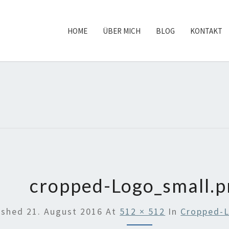
HOME
ÜBER MICH
BLOG
KONTAKT
STEF
cropped-Logo_small.
ished
21. August 2016
At
512 × 512
In
Cropped-