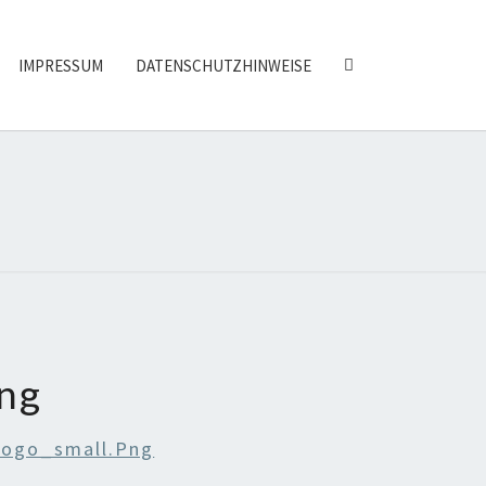
SEARCH
IMPRESSUM
DATENSCHUTZHINWEISE
ICON
FENBISCHOF
png
Logo_small.png