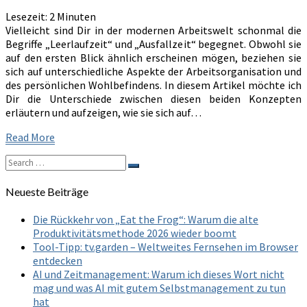
Unterbrechungen
Lesezeit:
2
Minuten
effektiv
Vielleicht sind Dir in der modernen Arbeitswelt schonmal die
nutzt
Begriffe „Leerlaufzeit“ und „Ausfallzeit“ begegnet. Obwohl sie
auf den ersten Blick ähnlich erscheinen mögen, beziehen sie
sich auf unterschiedliche Aspekte der Arbeitsorganisation und
des persönlichen Wohlbefindens. In diesem Artikel möchte ich
Dir die Unterschiede zwischen diesen beiden Konzepten
erläutern und aufzeigen, wie sie sich auf…
Read
Read More
More
Search
Search
for:
Neueste Beiträge
Die Rückkehr von „Eat the Frog“: Warum die alte
Produktivitätsmethode 2026 wieder boomt
Tool-Tipp: tv.garden – Weltweites Fernsehen im Browser
entdecken
AI und Zeitmanagement: Warum ich dieses Wort nicht
mag und was AI mit gutem Selbstmanagement zu tun
hat