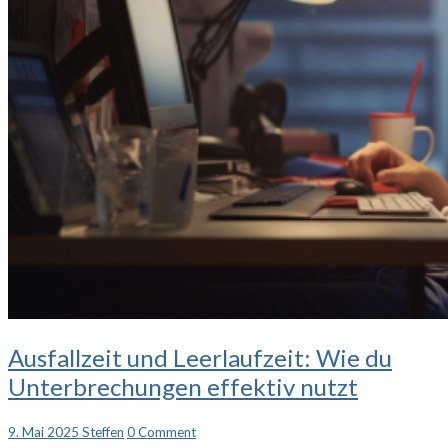
Ausfallzeit
Ausfallzeit und Leerlaufzeit: Wie du
und
Unterbrechungen effektiv nutzt
Leerlaufzeit:
Wie
du
Comments
9. Mai 2025
Steffen
0 Comment