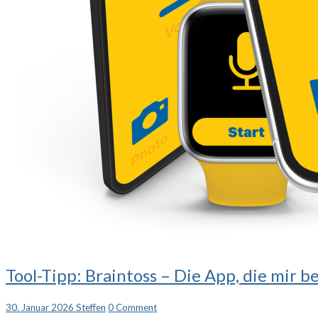
Tool-
Tool-Tipp: Braintoss – Die App, die mir 
Tipp:
Braintoss
Comments
30. Januar 2026
Steffen
0 Comment
–