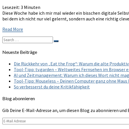
Die
Lesezeit:
3
Minuten
App,
Diese Woche habe ich mir mal wieder ein bisschen digitale Sel
die
bei dem ich nicht nur viel gelernt, sondern auch eine richtig cl
mir
beim
Read
Read More
Denken
More
hilft,
Search
Search
nicht
for:
beim
Neueste Beiträge
Merken
Die Rückkehr von „Eat the Frog“: Warum die alte Produkt
Tool-Tipp: tv.garden – Weltweites Fernsehen im Browser 
AI und Zeitmanagement: Warum ich dieses Wort nicht ma
Tool-Tipp: Mouseless – Deinen Computer ganz ohne Maus
So verbesserst du deine Kritikfähigkeit
Blog abonnieren
Gib Deine E-Mail-Adresse an, um diesen Blog zu abonnieren und 
E-
Mail