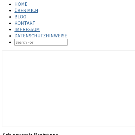
HOME
ÜBER MICH
BLOG
KONTAKT
IMPRESSUM
DATENSCHUTZHINWEISE
SEARCH
ICON
steffenbischoff.com
Schlagwort:
Braintoss