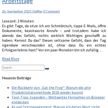
Arbeitstage
Methode
–
Comments
26. September 2025
Steffen
0 Comment
mein
kleiner
Lesezeit:
2
Minuten
Rettungsanker
Es gibt Tage, da sitze ich am Schreibtisch, tippe E-Mails, öffne
für
Dokumente, beantworte Anrufe – und trotzdem habe ich
chaotische
abends das Gefühl, nichts wirklich Wichtiges geschafft zu
Arbeitstage
haben. Kennst Du das? Dieses seltsame Gefühl, dass der Tag
irgendwie verschwunden ist, ohne dass Du ein echtes
Erfolgserlebnis hast? Vor ein paar Monaten bin ich zufällig…
Read
Read More
More
Search
Search
for:
Neueste Beiträge
Die Rückkehr von „Eat the Frog“: Warum die alte
Produktivitätsmethode 2026 wieder boomt
Tool-Tipp: tv.garden – Weltweites Fernsehen im Browser
entdecken
AI und Zeitmanagement: Warum ich dieses Wort nicht