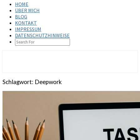
HOME
ÜBER MICH
BLOG
KONTAKT
IMPRESSUM
DATENSCHUTZHINWEISE
SEARCH
ICON
steffenbischoff.com
Schlagwort:
Deepwork