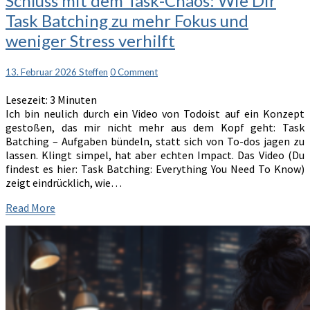
Schluss mit dem Task-Chaos: Wie Dir
mit
Task Batching zu mehr Fokus und
dem
weniger Stress verhilft
Task-
Chaos:
Wie
Comments
13. Februar 2026
Steffen
0 Comment
Dir
Task
Lesezeit:
3
Minuten
Batching
Ich bin neulich durch ein Video von Todoist auf ein Konzept
zu
gestoßen, das mir nicht mehr aus dem Kopf geht: Task
mehr
Batching – Aufgaben bündeln, statt sich von To-dos jagen zu
Fokus
lassen. Klingt simpel, hat aber echten Impact. Das Video (Du
und
findest es hier: Task Batching: Everything You Need To Know)
weniger
zeigt eindrücklich, wie…
Stress
verhilft
Read
Read More
More