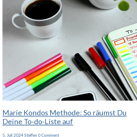
Marie
Marie Kondos Methode: So räumst Du
Kondos
Deine To-do-Liste auf
Methode:
So
räumst
Comments
5. Juli 2024
Steffen
0 Comment