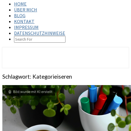
HOME
ÜBER MICH
BLOG
KONTAKT
IMPRESSUM
DATENSCHUTZHINWEISE
SEARCH
ICON
steffenbischoff.com
Schlagwort:
Kategorieiseren
Bild wurde mit KI erstellt