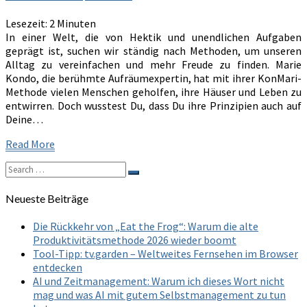
Du
Lesezeit:
2
Minuten
Deine
In einer Welt, die von Hektik und unendlichen Aufgaben
To-
geprägt ist, suchen wir ständig nach Methoden, um unseren
do-
Alltag zu vereinfachen und mehr Freude zu finden. Marie
Liste
Kondo, die berühmte Aufräumexpertin, hat mit ihrer KonMari-
auf
Methode vielen Menschen geholfen, ihre Häuser und Leben zu
entwirren. Doch wusstest Du, dass Du ihre Prinzipien auch auf
Deine…
Read
Read More
More
Search
Search
for:
Neueste Beiträge
Die Rückkehr von „Eat the Frog“: Warum die alte
Produktivitätsmethode 2026 wieder boomt
Tool-Tipp: tv.garden – Weltweites Fernsehen im Browser
entdecken
AI und Zeitmanagement: Warum ich dieses Wort nicht
mag und was AI mit gutem Selbstmanagement zu tun