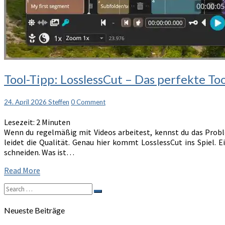
Tool-
Tool-Tipp: LosslessCut – Das perfekte Too
Tipp:
LosslessCut
Comments
24. April 2026
Steffen
0 Comment
–
Das
Lesezeit:
2
Minuten
perfekte
Wenn du regelmäßig mit Videos arbeitest, kennst du das Prob
Tool
leidet die Qualität. Genau hier kommt LosslessCut ins Spiel. E
für
schneiden. Was ist…
schnellen
Videoschnitt
Read
Read More
ohne
More
Qualitätsverlust
Search
Search
for:
Neueste Beiträge