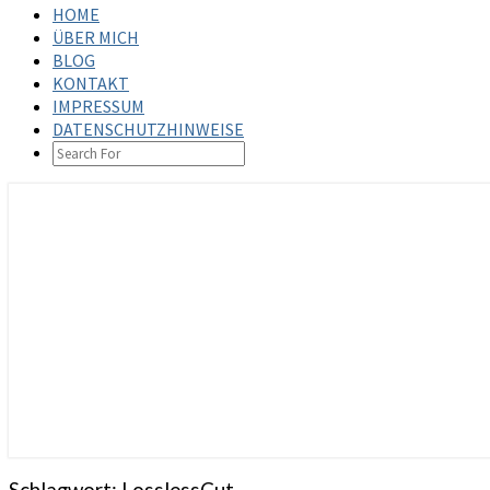
HOME
ÜBER MICH
BLOG
KONTAKT
IMPRESSUM
DATENSCHUTZHINWEISE
SEARCH
ICON
steffenbischoff.com
Schlagwort:
LosslessCut