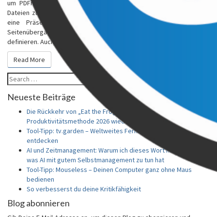
um PDFrizator, ein kostenloses Tool, welches Dir ermöglicht PDF-
Dateien zu präsentieren. Damit können existierende PDF-Dateien für
eine Präsentation aufbereitet werden. So kannst Du einen
Seitenübergangseffekt oder automatischen Folienwechsel
definieren. Auch…
Read More
Read More
Search
Search
for:
Neueste Beiträge
Die Rückkehr von „Eat the Frog“: Warum die alte
Produktivitätsmethode 2026 wieder boomt
Tool-Tipp: tv.garden – Weltweites Fernsehen im Browser
entdecken
AI und Zeitmanagement: Warum ich dieses Wort nicht mag und
was AI mit gutem Selbstmanagement zu tun hat
Tool-Tipp: Mouseless – Deinen Computer ganz ohne Maus
bedienen
So verbesserst du deine Kritikfähigkeit
Blog abonnieren