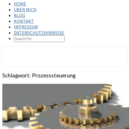
HOME
ÜBER MICH
BLOG
KONTAKT
IMPRESSUM
DATENSCHUTZHINWEISE
SEARCH
ICON
steffenbischoff.com
Schlagwort:
Prozesssteuerung