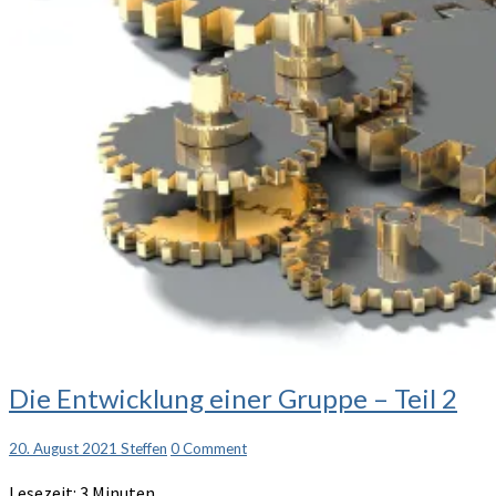
Die
Die Entwicklung einer Gruppe – Teil 2
Entwicklung
einer
Comments
20. August 2021
Steffen
0 Comment
Gruppe
–
Lesezeit:
3
Minuten