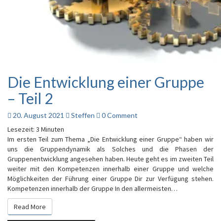
Die Entwicklung einer Gruppe
Die
Entwicklung
– Teil 2
einer
Gruppe
Comments
20. August 2021
Steffen
0 Comment
–
Teil
Lesezeit:
3
Minuten
2
Im ersten Teil zum Thema „Die Entwicklung einer Gruppe“ haben wir
uns die Gruppendynamik als Solches und die Phasen der
Gruppenentwicklung angesehen haben. Heute geht es im zweiten Teil
weiter mit den Kompetenzen innerhalb einer Gruppe und welche
Möglichkeiten der Führung einer Gruppe Dir zur Verfügung stehen.
Kompetenzen innerhalb der Gruppe In den allermeisten…
Read More
Read More