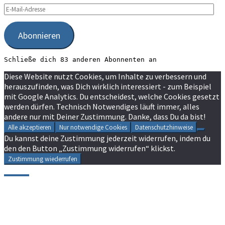
E-
Mail-
Adresse
Abonnieren
Schließe dich 83 anderen Abonnenten an
Diese Website nutzt Cookies, um Inhalte zu verbessern und
herauszufinden, was Dich wirklich interessiert - zum Beispiel
mit Google Analytics. Du entscheidest, welche Cookies gesetzt
werden dürfen. Technisch Notwendiges läuft immer, alles
andere nur mit Deiner Zustimmung. Danke, dass Du da bist!
Alle akzeptieren
Nur notwendige Cookies
Datenschutzhinweise
Du kannst deine Zustimmung jederzeit widerrufen, indem du
den den Button „Zustimmung widerrufen“ klickst.
Zustimmung wiederrufen