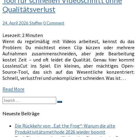
Tool für schnellen Videoschnitt ohne
LosslessCut
Qualitätsverlust
–
Das
perfekte
Comments
24. April 2026
Steffen
0 Comment
Tool
für
Lesezeit:
2
Minuten
schnellen
Wenn du regelmäßig mit Videos arbeitest, kennst du das
Videoschnitt
Problem: Du möchtest einen Clip kürzen oder mehrere
ohne
Aufnahmen zusammenschneiden, aber jede Bearbeitung
Qualitätsverlust
kostet Zeit – und oft leidet die Qualität. Genau hier kommt
LosslessCut ins Spiel. Ein kleines, aber mächtiges Open-
Source-Tool, das sich auf das Wesentliche konzentriert:
Schnell, verlustfrei und unkompliziert schneiden. Was ist…
Read
Read More
More
Search
Search
for:
Neueste Beiträge
Die Rückkehr von „Eat the Frog“: Warum die alte
Produktivitätsmethode 2026 wieder boomt