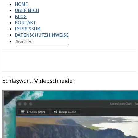
HOME
ÜBER MICH
BLOG
KONTAKT
IMPRESSUM
DATENSCHUTZHINWEISE
SEARCH
ICON
steffenbischoff.com
Schlagwort:
Videoschneiden