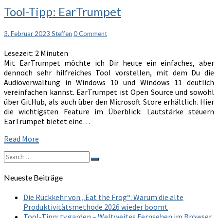
Tool-
Tool-Tipp: EarTrumpet
Tipp:
EarTrumpet
Comments
3. Februar 2023
Steffen
0 Comment
Lesezeit:
2
Minuten
Mit EarTrumpet möchte ich Dir heute ein einfaches, aber
dennoch sehr hilfreiches Tool vorstellen, mit dem Du die
Audioverwaltung in Windows 10 und Windows 11 deutlich
vereinfachen kannst. EarTrumpet ist Open Source und sowohl
über GitHub, als auch über den Microsoft Store erhältlich. Hier
die wichtigsten Feature im Überblick: Lautstärke steuern
EarTrumpet bietet eine…
Read
Read More
More
Search
Search
for:
Neueste Beiträge
Die Rückkehr von „Eat the Frog“: Warum die alte
Produktivitätsmethode 2026 wieder boomt
Tool-Tipp: tv.garden – Weltweites Fernsehen im Browser