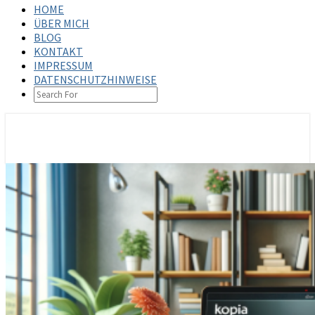
HOME
ÜBER MICH
BLOG
KONTAKT
IMPRESSUM
DATENSCHUTZHINWEISE
SEARCH
ICON
steffenbischoff.com