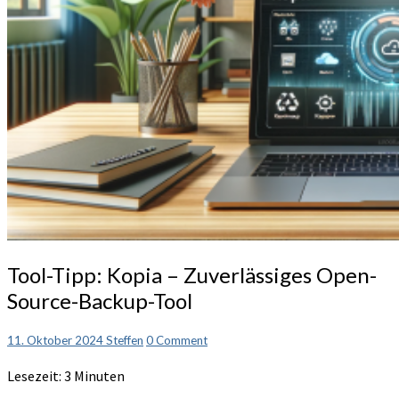
Tool-
Tool-Tipp: Kopia – Zuverlässiges Open-
Tipp:
Source-Backup-Tool
Kopia
–
Zuverlässiges
Comments
11. Oktober 2024
Steffen
0 Comment
Open-
Lesezeit:
3
Minuten
Source-
Backup-