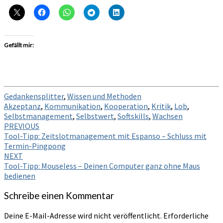
Gefällt mir:
Gedankensplitter
,
Wissen und Methoden
Akzeptanz
,
Kommunikation
,
Kooperation
,
Kritik
,
Lob
,
Selbstmanagement
,
Selbstwert
,
Softskills
,
Wachsen
Post
PREVIOUS
Tool-Tipp: Zeitslotmanagement mit Espanso – Schluss mit
navigation
Termin-Pingpong
NEXT
Tool-Tipp: Mouseless – Deinen Computer ganz ohne Maus
bedienen
Schreibe einen Kommentar
Deine E-Mail-Adresse wird nicht veröffentlicht.
Erforderliche