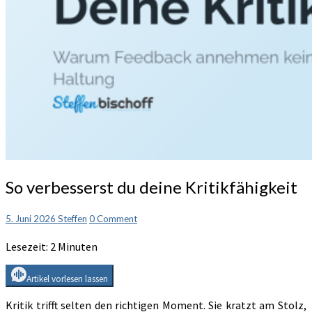
So
So verbesserst du deine Kritikfähigkeit
verbesserst
du
Comments
5. Juni 2026
Steffen
0 Comment
deine
Kritikfähigkeit
Lesezeit:
2
Minuten
Artikel vorlesen lassen
Kritik trifft selten den richtigen Moment. Sie kratzt am Stolz,