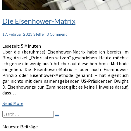
Die
Die Eisenhower-Matrix
Eisenhower-
Matrix
Comments
17. Februar 2023
Steffen
0 Comment
Lesezeit:
5
Minuten
Über die (berühmte) Eisenhower-Matrix habe ich bereits im
Blog-Artikel „Prioritäten setzen“ geschrieben. Heute möchte
ich gerne ein wenig ausführlicher auf diese berühmte Methode
eingehen. Die Eisenhower-Matrix – oder auch Eisenhower-
Prinzip oder Eisenhower-Methode genannt – hat eigentlich
gar nichts mit dem namensgebenden US-Präsidenten Dwight
D. Eisenhower zu tun. Zumindest gibt es keine Hinweise darauf,
dass…
Read
Read More
More
Search
Search
for:
Neueste Beiträge