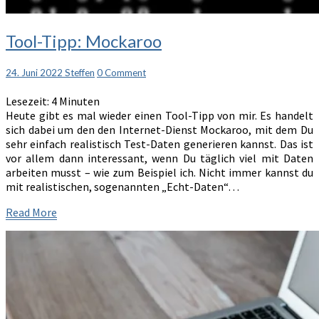
Tool-
Tool-Tipp: Mockaroo
Tipp:
Mockaroo
Comments
24. Juni 2022
Steffen
0 Comment
Lesezeit:
4
Minuten
Heute gibt es mal wieder einen Tool-Tipp von mir. Es handelt
sich dabei um den den Internet-Dienst Mockaroo, mit dem Du
sehr einfach realistisch Test-Daten generieren kannst. Das ist
vor allem dann interessant, wenn Du täglich viel mit Daten
arbeiten musst – wie zum Beispiel ich. Nicht immer kannst du
mit realistischen, sogenannten „Echt-Daten“…
Read
Read More
More