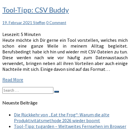
Tool-
Tool-Tipp: CSV Buddy
Tipp:
CSV
Comments
19. Februar 2021
Steffen
0 Comment
Buddy
Lesezeit:
5
Minuten
Heute möchte ich Dir gerne ein Tool vorstellen, welches mich
schon eine ganze Weile in meinem Alltag begleitet.
Berufsbedingt habe ich hin und wieder mit CSV-Dateien zu tun.
Diese werden nach wie vor häufig zum Datenaustausch
verwendet, bringen neben all ihren Vorteilen aber auch einige
Nachteile mit sich. Einige davon sind auf das Format…
Read
Read More
More
Search
Search
for:
Neueste Beiträge
Die Rückkehr von „Eat the Frog“: Warum die alte
Produktivitätsmethode 2026 wieder boomt
Tool-Tipp: tv.garden – Weltweites Fernsehen im Browser