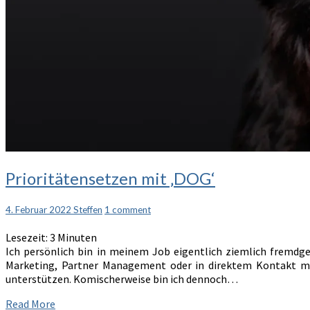
Prioritätensetzen
Prioritätensetzen mit ‚DOG‘
mit
‚DOG‘
Comments
4. Februar 2022
Steffen
1 comment
Lesezeit:
3
Minuten
Ich persönlich bin in meinem Job eigentlich ziemlich fremdge
Marketing, Partner Management oder in direktem Kontakt mit
unterstützen. Komischerweise bin ich dennoch…
Read
Read More