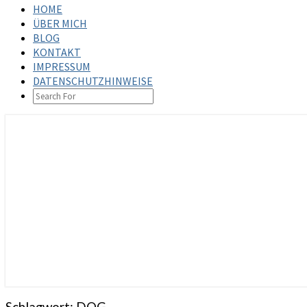
HOME
ÜBER MICH
BLOG
KONTAKT
IMPRESSUM
DATENSCHUTZHINWEISE
SEARCH
ICON
steffenbischoff.com
Schlagwort:
DOG