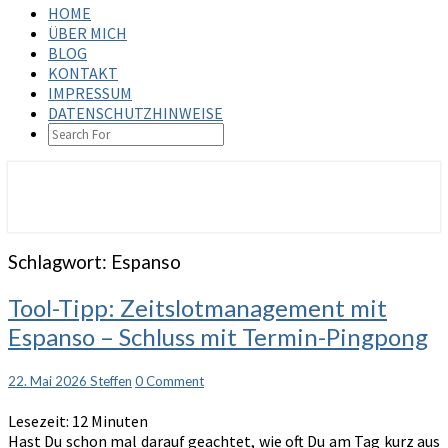
HOME
ÜBER MICH
BLOG
KONTAKT
IMPRESSUM
DATENSCHUTZHINWEISE
SEARCH
ICON
steffenbischoff.com
Schlagwort:
Espanso
Tool-
Tool-Tipp: Zeitslotmanagement mit
Tipp:
Espanso – Schluss mit Termin-Pingpong
Zeitslotmanagement
mit
Espanso
Comments
22. Mai 2026
Steffen
0 Comment
–
Lesezeit:
12
Minuten
Schluss
Hast Du schon mal darauf geachtet, wie oft Du am Tag kurz aus
mit