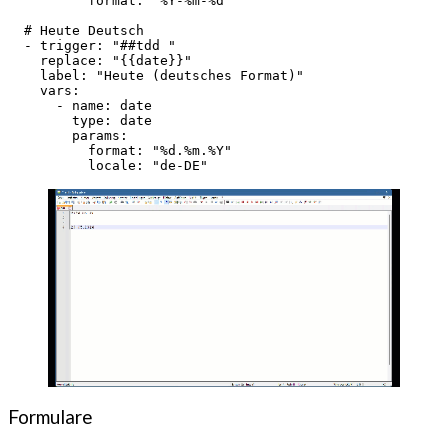
          format: "%Y-%m-%d"
  # Heute Deutsch
  - trigger: "##tdd "
    replace: "{{date}}"
    label: "Heute (deutsches Format)"
    vars:
      - name: date
        type: date
        params:
          format: "%d.%m.%Y"
          locale: "de-DE"
Formulare