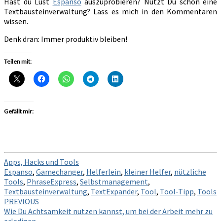
Hast du Lust
Espanso
auszuprobieren? Nutzt Du schon eine
Textbausteinverwaltung? Lass es mich in den Kommentaren
wissen.
Denk dran: Immer produktiv bleiben!
Teilen mit:
Gefällt mir:
Apps, Hacks und Tools
Espanso
,
Gamechanger
,
Helferlein
,
kleiner Helfer
,
nützliche
Tools
,
PhraseExpress
,
Selbstmanagement
,
Textbausteinverwaltung
,
TextExpander
,
Tool
,
Tool-Tipp
,
Tools
Post
PREVIOUS
Wie Du Achtsamkeit nutzen kannst, um bei der Arbeit mehr zu
navigation