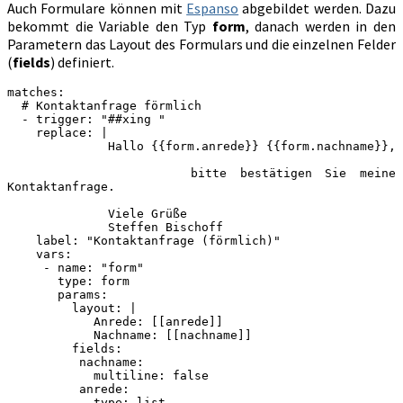
Auch Formulare können mit
Espanso
abgebildet werden. Dazu
bekommt die Variable den Typ
form
, danach werden in den
Parametern das Layout des Formulars und die einzelnen Felder
(
fields
) definiert.
matches:
  # Kontaktanfrage förmlich
  - trigger: "##xing "
    replace: |
              Hallo {{form.anrede}} {{form.nachname}},
              bitte bestätigen Sie meine 
Kontaktanfrage.
              Viele Grüße
              Steffen Bischoff
    label: "Kontaktanfrage (förmlich)"
    vars:
     - name: "form"
       type: form
       params:
         layout: |
            Anrede: [[anrede]]
            Nachname: [[nachname]]
         fields:
          nachname:
            multiline: false
          anrede: 
            type: list