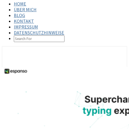
HOME
ÜBER MICH
BLOG
KONTAKT
IMPRESSUM
DATENSCHUTZHINWEISE
SEARCH
ICON
steffenbischoff.com