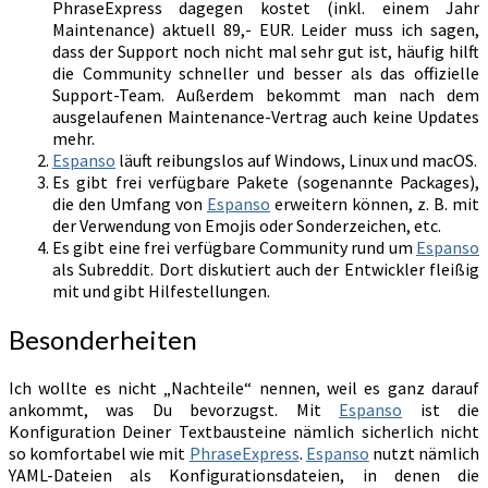
PhraseExpress dagegen kostet (inkl. einem Jahr
Maintenance) aktuell 89,- EUR. Leider muss ich sagen,
dass der Support noch nicht mal sehr gut ist, häufig hilft
die Community schneller und besser als das offizielle
Support-Team. Außerdem bekommt man nach dem
ausgelaufenen Maintenance-Vertrag auch keine Updates
mehr.
Espanso
läuft reibungslos auf Windows, Linux und macOS.
Es gibt frei verfügbare Pakete (sogenannte Packages),
die den Umfang von
Espanso
erweitern können, z. B. mit
der Verwendung von Emojis oder Sonderzeichen, etc.
Es gibt eine frei verfügbare Community rund um
Espanso
als Subreddit. Dort diskutiert auch der Entwickler fleißig
mit und gibt Hilfestellungen.
Besonderheiten
Ich wollte es nicht „Nachteile“ nennen, weil es ganz darauf
ankommt, was Du bevorzugst. Mit
Espanso
ist die
Konfiguration Deiner Textbausteine nämlich sicherlich nicht
so komfortabel wie mit
PhraseExpress
.
Espanso
nutzt nämlich
YAML-Dateien als Konfigurationsdateien, in denen die