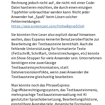
Rechnung jedoch nicht auf , die nicht mit einer Code-
Datei hantieren möchten, die durch einen einzigen
Tippfehler unbrauchbar werden kann. Nicht jeder
Anwender hat „Spaß“ beim Lösen solcher
Fehlermeldungen:
https://app.screencast.com/fmhwBgsjp5OsH
Sie könnten Ihre Leser also explizit darauf hinweisen
wollen, dass Espanso keinerlei Benutzeroberfläche zur
Bearbeitung der Textbausteine bereithält. Auch die
fehlende Unterstützung für formatierte Texte
(Fettschrift, Schriftart, Unterstreichungen, etc) könnte
ein Show-Stopper für viele Anwender sein. Unternehmen
benötigen eine zuverlässige
Textbausteinsynchronisation, statt
Dateiversionskonflikte, wenn zwei Anwender die
Textbausteine gleichzeitig bearbeiten.
Man könnte noch das PhraseExpress
Zugriffsberechtigungssystem, das Textbausteinmenü,
mehrsprachige Textbausteinverwaltung mit KI
gestützter Sprachübersetzung, Bearbeitungshistorie,
einstellbare Ausgabeziele, dynamische Formulare,