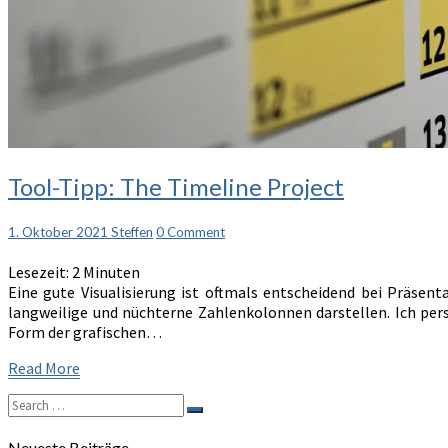
Tool-
Tool-Tipp: The Timeline Project
Tipp:
The
Comments
1. Oktober 2021
Steffen
0 Comment
Timeline
Project
Lesezeit:
2
Minuten
Eine gute Visualisierung ist oftmals entscheidend bei Präsen
langweilige und nüchterne Zahlenkolonnen darstellen. Ich per
Form der grafischen…
Read
Read More
More
Search
Search
for:
Neueste Beiträge