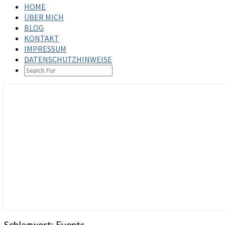
HOME
ÜBER MICH
BLOG
KONTAKT
IMPRESSUM
DATENSCHUTZHINWEISE
SEARCH
ICON
steffenbischoff.com
Schlagwort:
Events