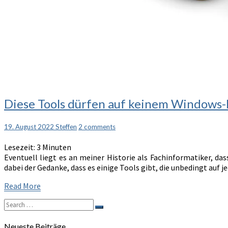
Diese
Diese Tools dürfen auf keinem Windows-P
Tools
dürfen
Comments
19. August 2022
Steffen
2 comments
auf
keinem
Lesezeit:
3
Minuten
Windows-
Eventuell liegt es an meiner Historie als Fachinformatiker, 
PC
dabei der Gedanke, dass es einige Tools gibt, die unbedingt auf 
fehlen
–
Read
Read More
Teil
More
1
Search
Search
for:
Neueste Beiträge