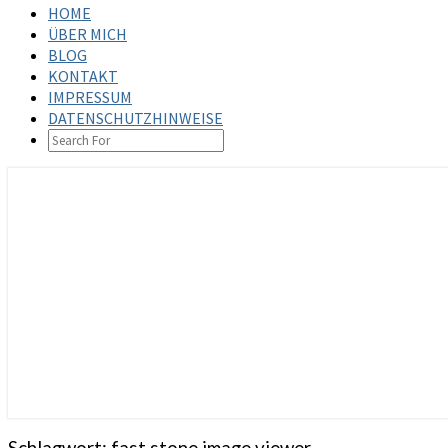
HOME
ÜBER MICH
BLOG
KONTAKT
IMPRESSUM
DATENSCHUTZHINWEISE
SEARCH
ICON
steffenbischoff.com
Schlagwort:
fast stone image viewer