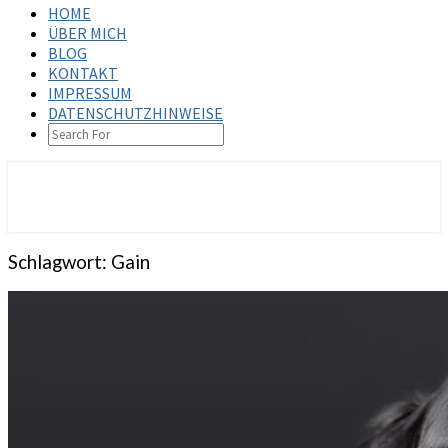
HOME
ÜBER MICH
BLOG
KONTAKT
IMPRESSUM
DATENSCHUTZHINWEISE
SEARCH
ICON
steffenbischoff.com
Schlagwort:
Gain