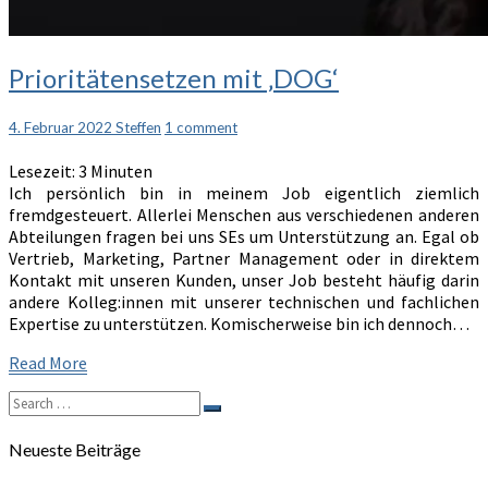
Prioritätensetzen
Prioritätensetzen mit ‚DOG‘
mit
‚DOG‘
Comments
4. Februar 2022
Steffen
1 comment
Lesezeit:
3
Minuten
Ich persönlich bin in meinem Job eigentlich ziemlich
fremdgesteuert. Allerlei Menschen aus verschiedenen anderen
Abteilungen fragen bei uns SEs um Unterstützung an. Egal ob
Vertrieb, Marketing, Partner Management oder in direktem
Kontakt mit unseren Kunden, unser Job besteht häufig darin
andere Kolleg:innen mit unserer technischen und fachlichen
Expertise zu unterstützen. Komischerweise bin ich dennoch…
Read
Read More
More
Search
Search
for:
Neueste Beiträge