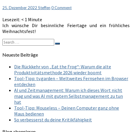
Comments
25. Dezember 2022
Steffen
0 Comment
Lesezeit:
< 1
Minute
Ich wünsche Dir besinnliche Feiertage und ein fröhliches
Weihnachtsfest!
Search
Search
for:
Neueste Beiträge
Die Rückkehr von „Eat the Frog“: Warum die alte
Produktivitätsmethode 2026 wieder boomt
Tool-Tipp: tv.garden – Weltweites Fernsehen im Browser
entdecken
AI und Zeitmanagement: Warum ich dieses Wort nicht
mag und was AI mit gutem Selbstmanagement zu tun
hat
Tool-Tipp: Mouseless – Deinen Computer ganz ohne
Maus bedienen
So verbesserst du deine Kritikfähigkeit
Blog abonnieren