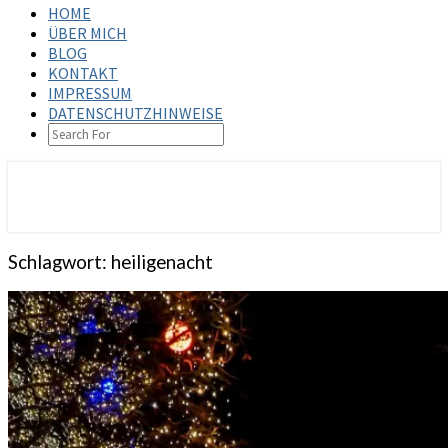
HOME
ÜBER MICH
BLOG
KONTAKT
IMPRESSUM
DATENSCHUTZHINWEISE
SEARCH
ICON
steffenbischoff.com
Schlagwort:
heiligenacht