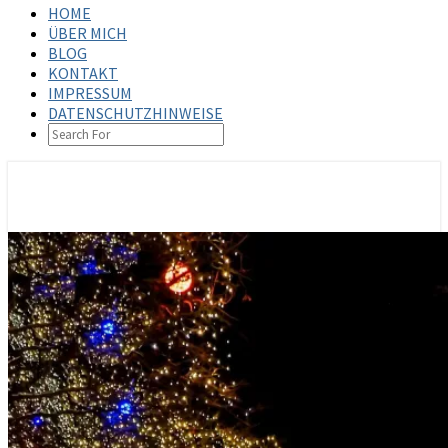
HOME
ÜBER MICH
BLOG
KONTAKT
IMPRESSUM
DATENSCHUTZHINWEISE
SEARCH
ICON
steffenbischoff.com