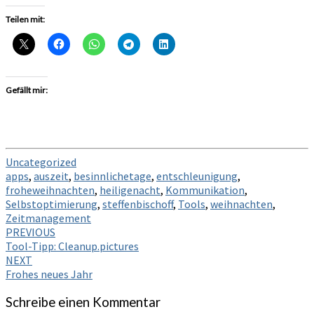
Teilen mit:
Gefällt mir:
Uncategorized
apps
,
auszeit
,
besinnlichetage
,
entschleunigung
,
froheweihnachten
,
heiligenacht
,
Kommunikation
,
Selbstoptimierung
,
steffenbischoff
,
Tools
,
weihnachten
,
Zeitmanagement
Post
PREVIOUS
Tool-Tipp: Cleanup.pictures
navigation
NEXT
Frohes neues Jahr
Schreibe einen Kommentar