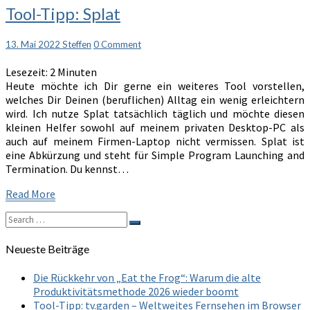
Tool-
Tool-Tipp: Splat
Tipp:
Splat
Comments
13. Mai 2022
Steffen
0 Comment
Lesezeit:
2
Minuten
Heute möchte ich Dir gerne ein weiteres Tool vorstellen,
welches Dir Deinen (beruflichen) Alltag ein wenig erleichtern
wird. Ich nutze Splat tatsächlich täglich und möchte diesen
kleinen Helfer sowohl auf meinem privaten Desktop-PC als
auch auf meinem Firmen-Laptop nicht vermissen. Splat ist
eine Abkürzung und steht für Simple Program Launching and
Termination. Du kennst…
Read
Read More
More
Search
Search
for:
Neueste Beiträge
Die Rückkehr von „Eat the Frog“: Warum die alte
Produktivitätsmethode 2026 wieder boomt
Tool-Tipp: tv.garden – Weltweites Fernsehen im Browser