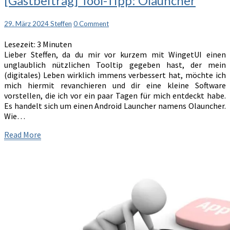
[Gastbeitrag] Tool-Tipp: Olauncher
Tool-
Tipp:
Comments
29. März 2024
Steffen
0 Comment
Olauncher
Lesezeit:
3
Minuten
Lieber Steffen, da du mir vor kurzem mit WingetUI einen
unglaublich nützlichen Tooltip gegeben hast, der mein
(digitales) Leben wirklich immens verbessert hat, möchte ich
mich hiermit revanchieren und dir eine kleine Software
vorstellen, die ich vor ein paar Tagen für mich entdeckt habe.
Es handelt sich um einen Android Launcher namens Olauncher.
Wie…
Read
Read More
More