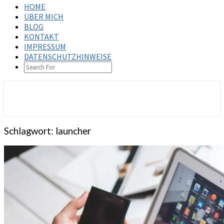
HOME
ÜBER MICH
BLOG
KONTAKT
IMPRESSUM
DATENSCHUTZHINWEISE
SEARCH
ICON
steffenbischoff.com
Schlagwort:
launcher