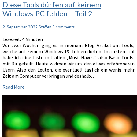
Diese
Diese Tools dürfen auf keinem
Tools
Windows-PC fehlen – Teil 2
dürfen
auf
keinem
Comments
2. September 2022
Steffen
3 comments
Windows-
Lesezeit:
4
Minuten
PC
Vor zwei Wochen ging es in meinem Blog-Artikel um Tools,
fehlen
welche auf keinem Windows-PC fehlen dürfen. Im ersten Teil
–
habe ich eine Liste mit allen „Must-Haves“, also Basic-Tools,
Teil
mit Dir geteilt. Heute widmen wir uns den etwas erfahreneren
2
Usern. Also den Leuten, die eventuell täglich ein wenig mehr
Zeit am Computer verbringen und deshalb…
Read
Read More
More