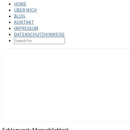
HOME
ÜBER MICH
BLOG
KONTAKT
IMPRESSUM
DATENSCHUTZHINWEISE
SEARCH
ICON
steffenbischoff.com
Schlagwort:
Menschlichkeit