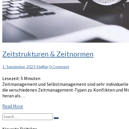
Zeitstrukturen
Zeitstrukturen & Zeitnormen
&
Zeitnormen
Comments
1. September 2023
Steffen
0 Comment
Lesezeit:
5
Minuten
Zeitmanagement und Selbstmanagement sind sehr individuelle T
die verschiedenen Zeitmanagement-Typen zu Konflikten und Miss
heran als…
Read
Read More
More
Search
Search
for:
Neueste Beiträge