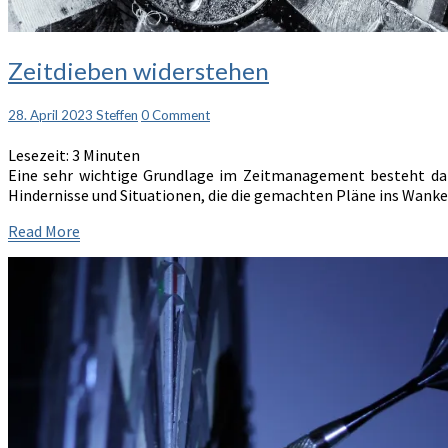
Zeitdieben
Zeitdieben widerstehen
widerstehen
Comments
28. April 2023
Steffen
0 Comment
Lesezeit:
3
Minuten
Eine sehr wichtige Grundlage im Zeitmanagement besteht dari
Hindernisse und Situationen, die die gemachten Pläne ins Wank
Read
Read More
More