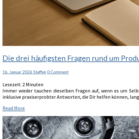
Die
Die drei häufigsten Fragen rund um Produk
drei
häufigsten
Comments
16. Januar 2026
Steffen
0 Comment
Fragen
rund
Lesezeit:
2
Minuten
um
Immer wieder tauchen dieselben Fragen auf, wenn es um Selbs
Produktivität
inklusive praxiserprobter Antworten, die Dir helfen können, lang
–
und
Read
Read More
was
More
wirklich
hilft