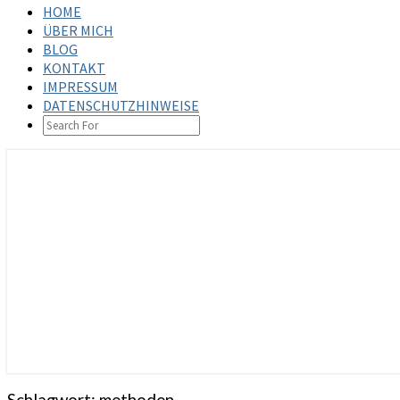
HOME
ÜBER MICH
BLOG
KONTAKT
IMPRESSUM
DATENSCHUTZHINWEISE
SEARCH
ICON
steffenbischoff.com
Schlagwort:
methoden