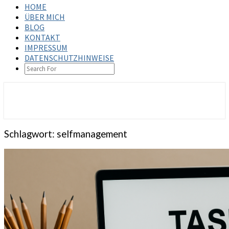
HOME
ÜBER MICH
BLOG
KONTAKT
IMPRESSUM
DATENSCHUTZHINWEISE
SEARCH
ICON
steffenbischoff.com
Schlagwort:
selfmanagement