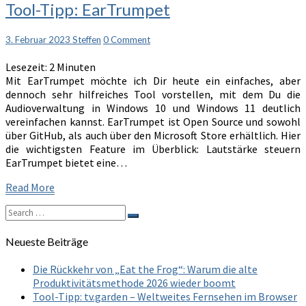
Tool-
Tool-Tipp: EarTrumpet
Tipp:
EarTrumpet
Comments
3. Februar 2023
Steffen
0 Comment
Lesezeit:
2
Minuten
Mit EarTrumpet möchte ich Dir heute ein einfaches, aber
dennoch sehr hilfreiches Tool vorstellen, mit dem Du die
Audioverwaltung in Windows 10 und Windows 11 deutlich
vereinfachen kannst. EarTrumpet ist Open Source und sowohl
über GitHub, als auch über den Microsoft Store erhältlich. Hier
die wichtigsten Feature im Überblick: Lautstärke steuern
EarTrumpet bietet eine…
Read
Read More
More
Search
Search
for:
Neueste Beiträge
Die Rückkehr von „Eat the Frog“: Warum die alte
Produktivitätsmethode 2026 wieder boomt
Tool-Tipp: tv.garden – Weltweites Fernsehen im Browser