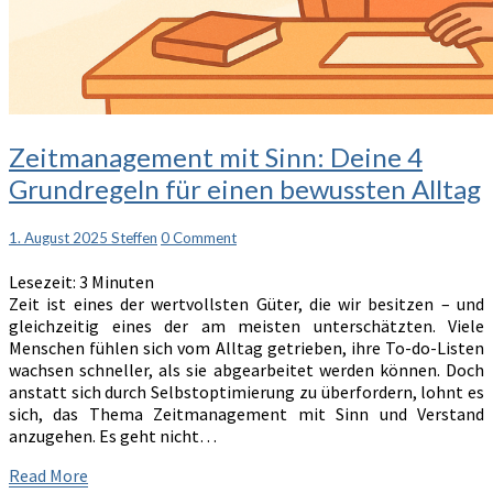
Zeitmanagement
Zeitmanagement mit Sinn: Deine 4
mit
Grundregeln für einen bewussten Alltag
Sinn:
Deine
4
Comments
1. August 2025
Steffen
0 Comment
Grundregeln
Lesezeit:
3
Minuten
für
Zeit ist eines der wertvollsten Güter, die wir besitzen – und
einen
gleichzeitig eines der am meisten unterschätzten. Viele
bewussten
Menschen fühlen sich vom Alltag getrieben, ihre To-do-Listen
Alltag
wachsen schneller, als sie abgearbeitet werden können. Doch
anstatt sich durch Selbstoptimierung zu überfordern, lohnt es
sich, das Thema Zeitmanagement mit Sinn und Verstand
anzugehen. Es geht nicht…
Read
Read More