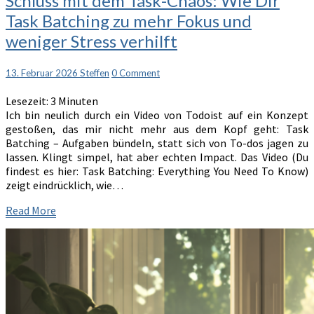
Schluss mit dem Task-Chaos: Wie Dir
mit
Task Batching zu mehr Fokus und
dem
weniger Stress verhilft
Task-
Chaos:
Wie
Comments
13. Februar 2026
Steffen
0 Comment
Dir
Task
Lesezeit:
3
Minuten
Batching
Ich bin neulich durch ein Video von Todoist auf ein Konzept
zu
gestoßen, das mir nicht mehr aus dem Kopf geht: Task
mehr
Batching – Aufgaben bündeln, statt sich von To-dos jagen zu
Fokus
lassen. Klingt simpel, hat aber echten Impact. Das Video (Du
und
findest es hier: Task Batching: Everything You Need To Know)
weniger
zeigt eindrücklich, wie…
Stress
verhilft
Read
Read More
More