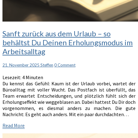
Sanft
Sanft zurück aus dem Urlaub – so
zurück
behältst Du Deinen Erholungsmodus im
aus
Arbeitsalltag
dem
Urlaub
–
Comments
21. November 2025
Steffen
0 Comment
so
behältst
Lesezeit:
4
Minuten
Du
Du kennst das Gefühl: Kaum ist der Urlaub vorbei, wartet der
Deinen
Büroalltag mit voller Wucht. Das Postfach ist überfüllt, das
Erholungsmodus
Team erwartet Entscheidungen, und plötzlich fühlt sich der
im
Erholungseffekt wie weggeblasen an. Dabei hattest Du Dir doch
Arbeitsalltag
vorgenommen, es diesmal anders zu machen. Die gute
Nachricht: Es geht auch anders. Mit ein paar durchdachten…
Read
Read More
More