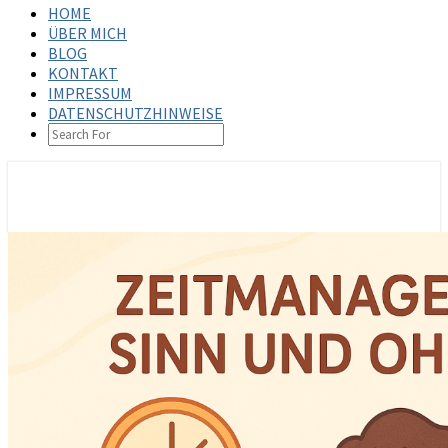
HOME
ÜBER MICH
BLOG
KONTAKT
IMPRESSUM
DATENSCHUTZHINWEISE
SEARCH
ICON
steffenbischoff.com