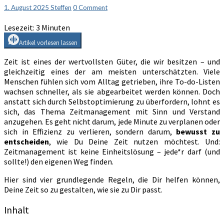
4
Comments
1. August 2025
Steffen
0 Comment
Grundregeln
Lesezeit:
3
Minuten
für
einen
Artikel vorlesen lassen
bewussten
Alltag
Zeit ist eines der wertvollsten Güter, die wir besitzen – und
gleichzeitig eines der am meisten unterschätzten. Viele
Menschen fühlen sich vom Alltag getrieben, ihre To-do-Listen
wachsen schneller, als sie abgearbeitet werden können. Doch
anstatt sich durch Selbstoptimierung zu überfordern, lohnt es
sich, das Thema Zeitmanagement mit Sinn und Verstand
anzugehen. Es geht nicht darum, jede Minute zu verplanen oder
sich in Effizienz zu verlieren, sondern darum,
bewusst zu
entscheiden
, wie Du Deine Zeit nutzen möchtest. Und:
Zeitmanagement ist keine Einheitslösung – jede*r darf (und
sollte!) den eigenen Weg finden.
Hier sind vier grundlegende Regeln, die Dir helfen können,
Deine Zeit so zu gestalten, wie sie zu Dir passt.
Inhalt