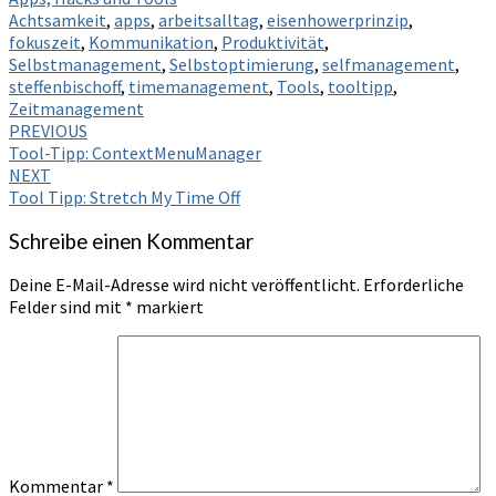
Achtsamkeit
,
apps
,
arbeitsalltag
,
eisenhowerprinzip
,
fokuszeit
,
Kommunikation
,
Produktivität
,
Selbstmanagement
,
Selbstoptimierung
,
selfmanagement
,
steffenbischoff
,
timemanagement
,
Tools
,
tooltipp
,
Zeitmanagement
Post
PREVIOUS
Tool-Tipp: ContextMenuManager
navigation
NEXT
Tool Tipp: Stretch My Time Off
Schreibe einen Kommentar
Deine E-Mail-Adresse wird nicht veröffentlicht.
Erforderliche
Felder sind mit
*
markiert
Kommentar
*