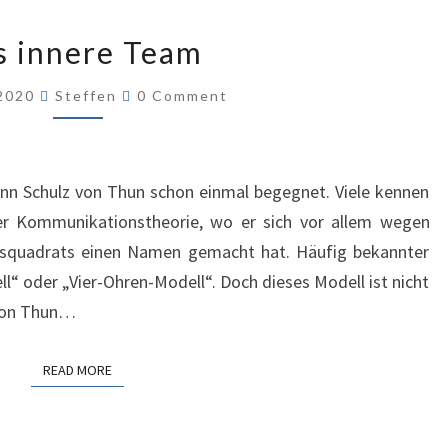
DAS
s innere Team
INNERE
TEAM
Comments
 2020
Steffen
0 Comment
ann Schulz von Thun schon einmal begegnet. Viele kennen
r Kommunikationstheorie, wo er sich vor allem wegen
squadrats einen Namen gemacht hat. Häufig bekannter
“ oder „Vier-Ohren-Modell“. Doch dieses Modell ist nicht
 von Thun…
READ MORE
READ MORE