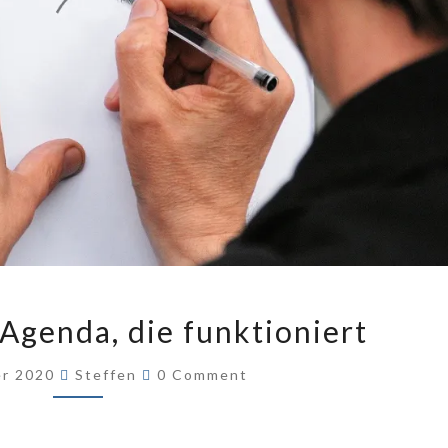
EINE
Agenda, die funktioniert
MEETING-
AGENDA,
Comments
er 2020
Steffen
0 Comment
DIE
FUNKTIONIERT