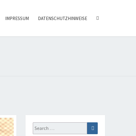
SEARCH
IMPRESSUM
DATENSCHUTZHINWEISE
ICON
FENBISCHOF
Search
Search
for: