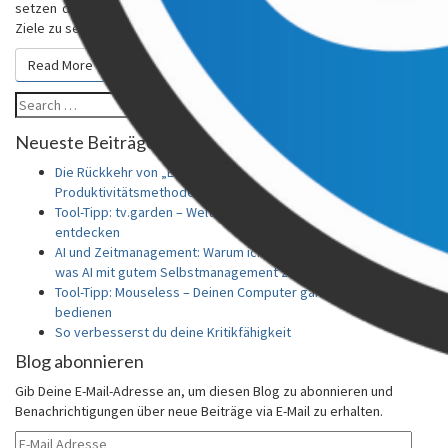
setzen drehen. Alle oben genannten Begriffe sind Methoden, um Dir
Ziele zu setzen, bzw. die gesetzten Ziele zu überprüfen….
Read More
Read More
Search
Search
for:
Neueste Beiträge
Die Rückkehr von „Eat the Frog“: Warum die alte
Produktivitätsmethode 2026 wieder boomt
Tool-Tipp: tv.garden – Weltweites Fernsehen im Browser
entdecken
AI und Zeitmanagement: Warum ich dieses Wort nicht mag und
was AI mit gutem Selbstmanagement zu tun hat
Tool-Tipp: Mouseless – Deinen Computer ganz ohne Maus
bedienen
So verbesserst du deine Kritikfähigkeit
Blog abonnieren
Gib Deine E-Mail-Adresse an, um diesen Blog zu abonnieren und
Benachrichtigungen über neue Beiträge via E-Mail zu erhalten.
E-