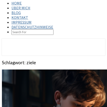
HOME
ÜBER MICH
BLOG
KONTAKT
IMPRESSUM
DATENSCHUTZHINWEISE
SEARCH
ICON
steffenbischoff.com
Schlagwort:
ziele