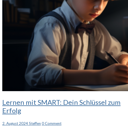
Lernen
Lernen mit SMART: Dein Schlüssel zum
mit
Erfolg
SMART:
Dein
Schlüssel
Comments
2. August 2024
Steffen
0 Comment