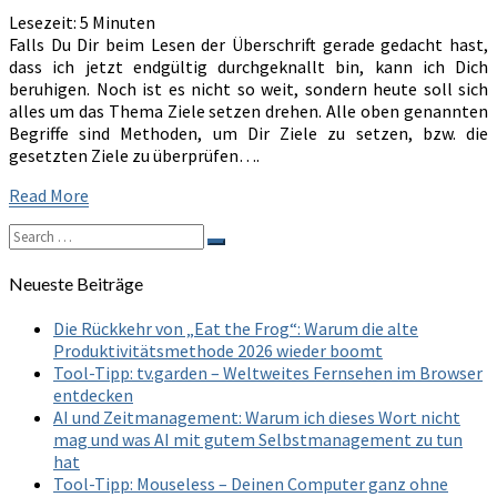
WOOP
Lesezeit:
5
Minuten
Falls Du Dir beim Lesen der Überschrift gerade gedacht hast,
dass ich jetzt endgültig durchgeknallt bin, kann ich Dich
beruhigen. Noch ist es nicht so weit, sondern heute soll sich
alles um das Thema Ziele setzen drehen. Alle oben genannten
Begriffe sind Methoden, um Dir Ziele zu setzen, bzw. die
gesetzten Ziele zu überprüfen….
Read
Read More
More
Search
Search
for:
Neueste Beiträge
Die Rückkehr von „Eat the Frog“: Warum die alte
Produktivitätsmethode 2026 wieder boomt
Tool-Tipp: tv.garden – Weltweites Fernsehen im Browser
entdecken
AI und Zeitmanagement: Warum ich dieses Wort nicht
mag und was AI mit gutem Selbstmanagement zu tun
hat
Tool-Tipp: Mouseless – Deinen Computer ganz ohne