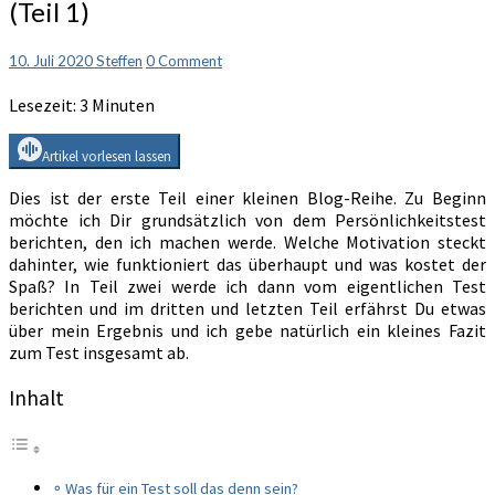
(Teil 1)
einen
Persönlichkeitstest
(Teil
Comments
10. Juli 2020
Steffen
0 Comment
1)
Lesezeit:
3
Minuten
Artikel vorlesen lassen
Dies ist der erste Teil einer kleinen Blog-Reihe. Zu Beginn
möchte ich Dir grundsätzlich von dem Persönlichkeitstest
berichten, den ich machen werde. Welche Motivation steckt
dahinter, wie funktioniert das überhaupt und was kostet der
Spaß? In Teil zwei werde ich dann vom eigentlichen Test
berichten und im dritten und letzten Teil erfährst Du etwas
über mein Ergebnis und ich gebe natürlich ein kleines Fazit
zum Test insgesamt ab.
Inhalt
Was für ein Test soll das denn sein?