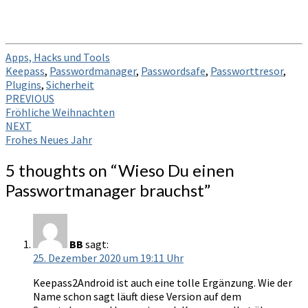
Apps, Hacks und Tools
Keepass
,
Passwordmanager
,
Passwordsafe
,
Passworttresor
,
Plugins
,
Sicherheit
Post
PREVIOUS
Fröhliche Weihnachten
navigation
NEXT
Frohes Neues Jahr
5 thoughts on “
Wieso Du einen
Passwortmanager brauchst
”
BB
sagt:
25. Dezember 2020 um 19:11 Uhr
Keepass2Android ist auch eine tolle Ergänzung. Wie der
Name schon sagt läuft diese Version auf dem