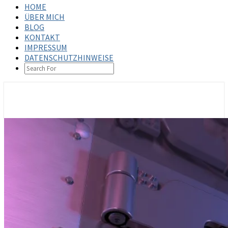
HOME
ÜBER MICH
BLOG
KONTAKT
IMPRESSUM
DATENSCHUTZHINWEISE
SEARCH
ICON
steffenbischoff.com