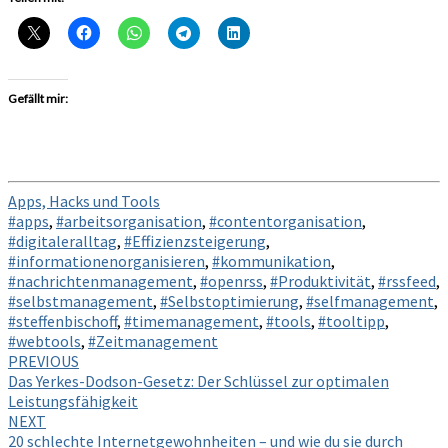
Gefällt mir:
Apps, Hacks und Tools
#apps
,
#arbeitsorganisation
,
#contentorganisation
,
#digitaleralltag
,
#Effizienzsteigerung
,
#informationenorganisieren
,
#kommunikation
,
#nachrichtenmanagement
,
#openrss
,
#Produktivität
,
#rssfeed
,
#selbstmanagement
,
#Selbstoptimierung
,
#selfmanagement
,
#steffenbischoff
,
#timemanagement
,
#tools
,
#tooltipp
,
#webtools
,
#Zeitmanagement
Post
PREVIOUS
Das Yerkes-Dodson-Gesetz: Der Schlüssel zur optimalen
navigation
Leistungsfähigkeit
NEXT
20 schlechte Internetgewohnheiten – und wie du sie durch