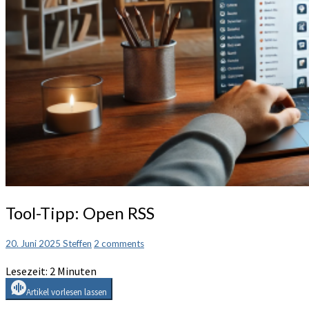
Tool-
Tool-Tipp: Open RSS
Tipp:
Open
Comments
20. Juni 2025
Steffen
2 comments
RSS
Lesezeit:
2
Minuten
Artikel vorlesen lassen