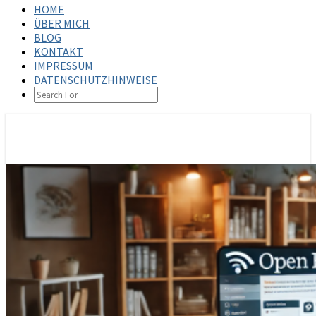
HOME
ÜBER MICH
BLOG
KONTAKT
IMPRESSUM
DATENSCHUTZHINWEISE
SEARCH
ICON
steffenbischoff.com