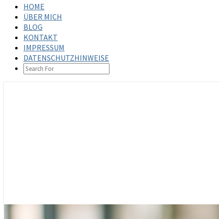
HOME
ÜBER MICH
BLOG
KONTAKT
IMPRESSUM
DATENSCHUTZHINWEISE
SEARCH
ICON
steffenbischoff.com