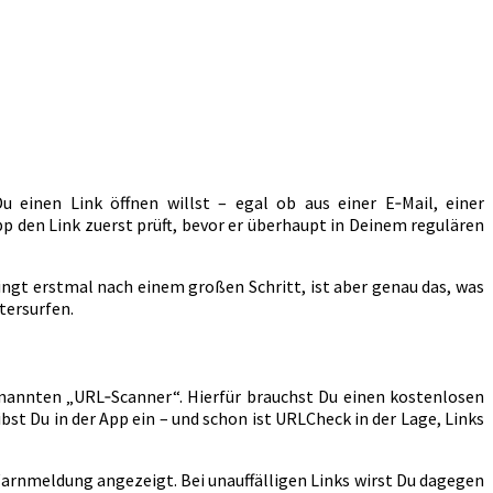
 einen Link öffnen willst – egal ob aus einer E‑Mail, einer
pp den Link zuerst prüft, bevor er überhaupt in Deinem regulären
lingt erstmal nach einem großen Schritt, ist aber genau das, was
tersurfen.
enannten „URL‑Scanner“. Hierfür brauchst Du einen kostenlosen
st Du in der App ein – und schon ist URLCheck in der Lage, Links
Warnmeldung angezeigt. Bei unauffälligen Links wirst Du dagegen