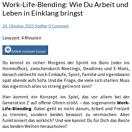
Work-
Work-Life-Blending: Wie Du Arbeit und
Life-
Leben in Einklang bringst
Blending:
Wie
Du
Comments
24. Oktober 2025
Steffen
0 Comment
Arbeit
Lesezeit:
4
Minuten
und
Leben
in
Artikel vorlesen lassen
Einklang
bringst
Du kennst es sicher: Morgens der Sprint ins Büro (oder ins
Homeoffice), zwischendurch Meetings, Deadlines und E-Mails,
danach vielleicht noch Einkäufe, Sport, Familie und irgendwann
spät abends aufs Sofa. Und die Frage, die viele sich stellen: Muss
das eigentlich alles so streng getrennt sein?
Hier kommt ein Konzept ins Spiel, das vor allem bei der
Generation Z auf offene Ohren stößt – das sogenannte
Work-
Life-Blending
. Dabei geht es nicht darum, Arbeit und Freizeit
zu trennen, sondern beides bewusst zu vermischen. Aber
funktioniert das wirklich? Und wie kannst Du für Dich das Beste
aus beiden Welten herausholen?