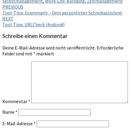
Selbstmanagement
,
Work-Life-Blending
,
Zeitmanagement
Post
PREVIOUS
Tool‑Tipp: Grammarly – Dein persönlicher Schreibassistent
navigation
NEXT
Tool-Tipp: URLCheck (Android)
Schreibe einen Kommentar
Deine E-Mail-Adresse wird nicht veröffentlicht.
Erforderliche
Felder sind mit
*
markiert
Kommentar
*
Name
*
E-Mail-Adresse
*