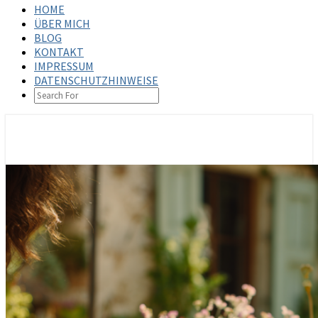
HOME
ÜBER MICH
BLOG
KONTAKT
IMPRESSUM
DATENSCHUTZHINWEISE
SEARCH
ICON
steffenbischoff.com