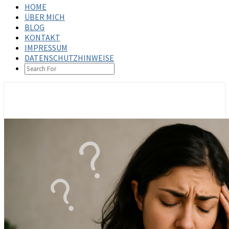
HOME
ÜBER MICH
BLOG
KONTAKT
IMPRESSUM
DATENSCHUTZHINWEISE
SEARCH
ICON
steffenbischoff.com