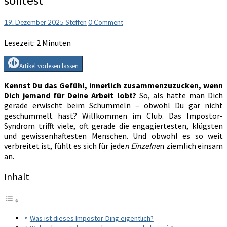
so
gut,
Comments
19. Dezember 2025
Steffen
0 Comment
wie
alle
Lesezeit:
2
Minuten
denken
…“
Artikel vorlesen lassen
–
und
Kennst Du das Gefühl, innerlich zusammenzuzucken, wenn
warum
Dich jemand für Deine Arbeit lobt?
So, als hätte man Dich
Du
gerade erwischt beim Schummeln – obwohl Du gar nicht
das
geschummelt hast? Willkommen im Club. Das Impostor-
nicht
Syndrom trifft viele, oft gerade die engagiertesten, klügsten
glauben
und gewissenhaftesten Menschen. Und obwohl es so weit
solltest
verbreitet ist, fühlt es sich für jede
n Einzelne
n ziemlich einsam
an.
Inhalt
Was ist dieses Impostor-Ding eigentlich?