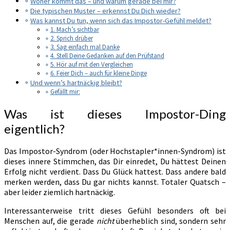
Woher kommt das – und warum gerade bei mir?
Die typischen Muster – erkennst Du Dich wieder?
Was kannst Du tun, wenn sich das Impostor-Gefühl meldet?
1. Mach’s sichtbar
2. Sprich drüber
3. Sag einfach mal Danke
4. Stell Deine Gedanken auf den Prüfstand
5. Hör auf mit den Vergleichen
6. Feier Dich – auch für kleine Dinge
Und wenn’s hartnäckig bleibt?
Gefällt mir:
Was ist dieses Impostor-Ding
eigentlich?
Das Impostor-Syndrom (oder Hochstapler*innen-Syndrom) ist
dieses innere Stimmchen, das Dir einredet, Du hättest Deinen
Erfolg nicht verdient. Dass Du Glück hattest. Dass andere bald
merken werden, dass Du gar nichts kannst. Totaler Quatsch –
aber leider ziemlich hartnäckig.
Interessanterweise tritt dieses Gefühl besonders oft bei
Menschen auf, die gerade
nicht
überheblich sind, sondern sehr