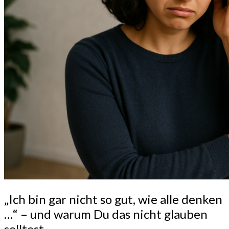
„Ich
„Ich bin gar nicht so gut, wie alle denken
bin
…“ – und warum Du das nicht glauben
gar
solltest
nicht