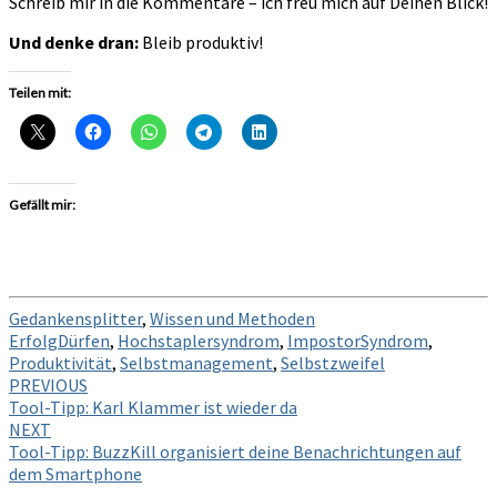
Schreib mir in die Kommentare – ich freu mich auf Deinen Blick!
Und denke dran:
Bleib produktiv!
Teilen mit:
Gefällt mir:
Gedankensplitter
,
Wissen und Methoden
ErfolgDürfen
,
Hochstaplersyndrom
,
ImpostorSyndrom
,
Produktivität
,
Selbstmanagement
,
Selbstzweifel
Post
PREVIOUS
Tool-Tipp: Karl Klammer ist wieder da
navigation
NEXT
Tool-Tipp: BuzzKill organisiert deine Benachrichtungen auf
dem Smartphone