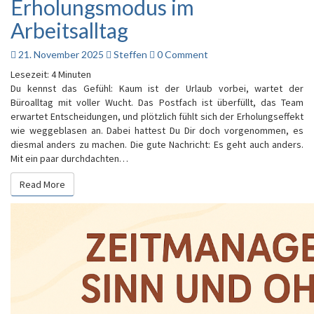
Erholungsmodus im
Urlaub
Arbeitsalltag
–
so
behältst
Comments
21. November 2025
Steffen
0 Comment
Du
Lesezeit:
4
Minuten
Deinen
Du kennst das Gefühl: Kaum ist der Urlaub vorbei, wartet der
Erholungsmodus
Büroalltag mit voller Wucht. Das Postfach ist überfüllt, das Team
im
erwartet Entscheidungen, und plötzlich fühlt sich der Erholungseffekt
Arbeitsalltag
wie weggeblasen an. Dabei hattest Du Dir doch vorgenommen, es
diesmal anders zu machen. Die gute Nachricht: Es geht auch anders.
Mit ein paar durchdachten…
Read More
Read More