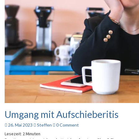
Umgang mit Aufschieberitis
Umgang
mit
Aufschieberitis
Comments
26. Mai 2023
Steffen
0 Comment
Lesezeit:
2
Minuten