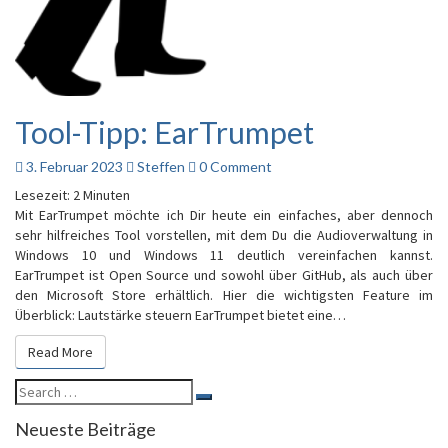
Tool-Tipp: EarTrumpet
Tool-
Tipp:
EarTrumpet
Comments
3. Februar 2023
Steffen
0 Comment
Lesezeit:
2
Minuten
Mit EarTrumpet möchte ich Dir heute ein einfaches, aber dennoch
sehr hilfreiches Tool vorstellen, mit dem Du die Audioverwaltung in
Windows 10 und Windows 11 deutlich vereinfachen kannst.
EarTrumpet ist Open Source und sowohl über GitHub, als auch über
den Microsoft Store erhältlich. Hier die wichtigsten Feature im
Überblick: Lautstärke steuern EarTrumpet bietet eine…
Read More
Read More
Search
Search
for:
Neueste Beiträge