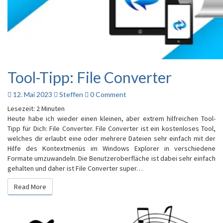
Tool-Tipp: File Converter
Tool-
Tipp:
File
Comments
12. Mai 2023
Steffen
0 Comment
Converter
Lesezeit:
2
Minuten
Heute habe ich wieder einen kleinen, aber extrem hilfreichen Tool-
Tipp für Dich: File Converter. File Converter ist ein kostenloses Tool,
welches dir erlaubt eine oder mehrere Dateien sehr einfach mit der
Hilfe des Kontextmenüs im Windows Explorer in verschiedene
Formate umzuwandeln. Die Benutzeroberfläche ist dabei sehr einfach
gehalten und daher ist File Converter super…
Read More
Read More