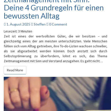
mit
Deine 4 Grundregeln für einen
Sinn:
Deine
bewussten Alltag
4
Grundregeln
Comments
1. August 2025
Steffen
0 Comment
für
Lesezeit:
3
Minuten
einen
Zeit ist eines der wertvollsten Güter, die wir besitzen – und
bewussten
gleichzeitig eines der am meisten unterschätzten. Viele Menschen
Alltag
fühlen sich vom Alltag getrieben, ihre To-do-Listen wachsen schneller,
als sie abgearbeitet werden können. Doch anstatt sich durch
Selbstoptimierung zu überfordern, lohnt es sich, das Thema
Zeitmanagement mit Sinn und Verstand anzugehen. Es geht nicht…
Read More
Read More