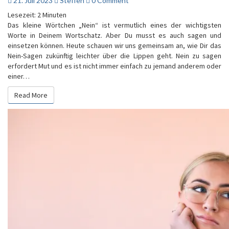
21. Juli 2023
Steffen
0 Comment
„Nein“
Lesezeit:
2
Minuten
sagen?
Das kleine Wörtchen „Nein“ ist vermutlich eines der wichtigsten
Worte in Deinem Wortschatz. Aber Du musst es auch sagen und
einsetzen können. Heute schauen wir uns gemeinsam an, wie Dir das
Nein-Sagen zukünftig leichter über die Lippen geht. Nein zu sagen
erfordert Mut und es ist nicht immer einfach zu jemand anderem oder
einer…
Read More
Read More