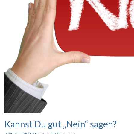
Kannst Du gut „Nein“ sagen?
Kannst
Du
gut
Comments