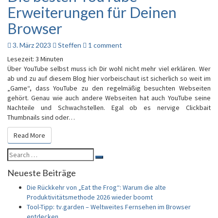
besten
Erweiterungen für Deinen
YouTube
Erweiterungen
Browser
für
Deinen
Comments
3. März 2023
Steffen
1 comment
Browser
Lesezeit:
3
Minuten
Über YouTube selbst muss ich Dir wohl nicht mehr viel erklären. Wer
ab und zu auf diesem Blog hier vorbeischaut ist sicherlich so weit im
„Game“, dass YouTube zu den regelmäßig besuchten Webseiten
gehört. Genau wie auch andere Webseiten hat auch YouTube seine
Nachteile und Schwachstellen. Egal ob es nervige Clickbait
Thumbnails sind oder…
Read More
Read More
Search
Search
for:
Neueste Beiträge
Die Rückkehr von „Eat the Frog“: Warum die alte
Produktivitätsmethode 2026 wieder boomt
Tool-Tipp: tv.garden – Weltweites Fernsehen im Browser
entdecken