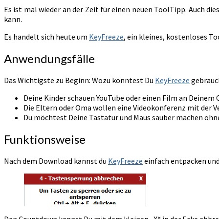
Es ist mal wieder an der Zeit für einen neuen ToolTipp. Auch di
kann.
Es handelt sich heute um
KeyFreeze
, ein kleines, kostenloses T
Anwendungsfälle
Das Wichtigste zu Beginn: Wozu könntest Du
KeyFreeze
gebrauch
Deine Kinder schauen YouTube oder einen Film an Deinem
Die Eltern oder Oma wollen eine Videokonferenz mit der 
Du möchtest Deine Tastatur und Maus sauber machen ohne
Funktionsweise
Nach dem Download kannst du
KeyFreeze
einfach entpacken und
Den Countdown kannst Du mit dem kleinen „X“ in der Ecke abbre