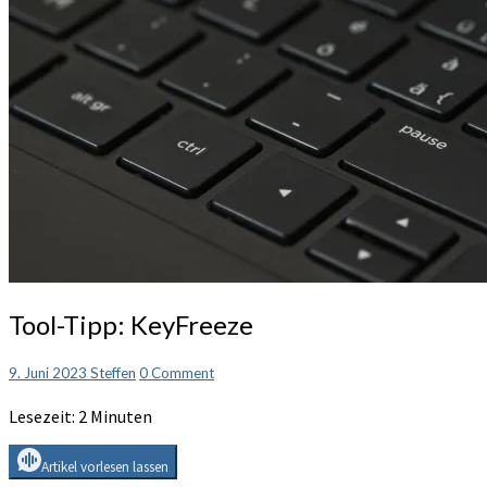
Tool-
Tool-Tipp: KeyFreeze
Tipp:
KeyFreeze
Comments
9. Juni 2023
Steffen
0 Comment
Lesezeit:
2
Minuten
Artikel vorlesen lassen