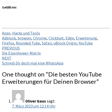
Gefällt mir:
Apps, Hacks und Tools
Adblock
,
browser
,
Chrome
,
Clickbait
,
Edge
,
Erweiterung
,
Firefox
,
Rounded Tube
,
Safari
,
uBlock Origin
,
YouTube
Post
PREVIOUS
Die Eisenhower-Matrix
navigation
NEXT
Schreib Dir doch mal eine WhatsApp
One thought on “
Die besten YouTube
Erweiterungen für Deinen Browser
”
Oliver Gaus
sagt:
7. März 2023 um 12:14 Uhr