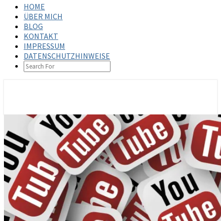
HOME
ÜBER MICH
BLOG
KONTAKT
IMPRESSUM
DATENSCHUTZHINWEISE
SEARCH
ICON
steffenbischoff.com