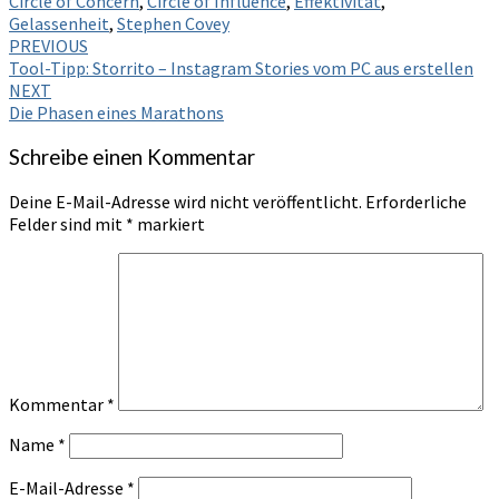
Circle of Concern
,
Circle of Influence
,
Effektivität
,
Gelassenheit
,
Stephen Covey
Post
PREVIOUS
Tool-Tipp: Storrito – Instagram Stories vom PC aus erstellen
navigation
NEXT
Die Phasen eines Marathons
Schreibe einen Kommentar
Deine E-Mail-Adresse wird nicht veröffentlicht.
Erforderliche
Felder sind mit
*
markiert
Kommentar
*
Name
*
E-Mail-Adresse
*