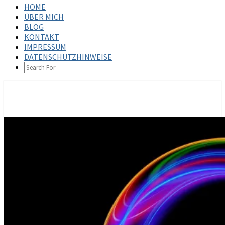
HOME
ÜBER MICH
BLOG
KONTAKT
IMPRESSUM
DATENSCHUTZHINWEISE
SEARCH
ICON
steffenbischoff.com