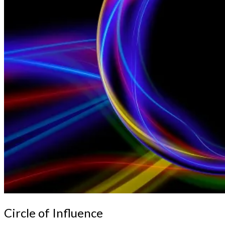
Circle
Circle of Influence
of