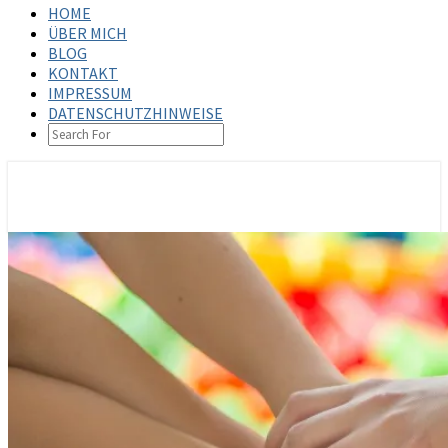
HOME
ÜBER MICH
BLOG
KONTAKT
IMPRESSUM
DATENSCHUTZHINWEISE
SEARCH
ICON
steffenbischoff.com