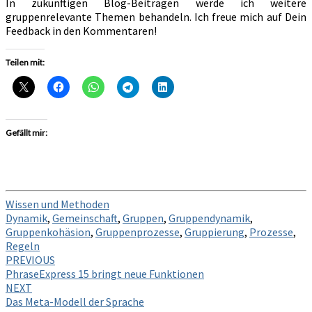
In zukünftigen Blog-Beiträgen werde ich weitere
gruppenrelevante Themen behandeln. Ich freue mich auf Dein
Feedback in den Kommentaren!
Teilen mit:
Gefällt mir:
Wissen und Methoden
Dynamik
,
Gemeinschaft
,
Gruppen
,
Gruppendynamik
,
Gruppenkohäsion
,
Gruppenprozesse
,
Gruppierung
,
Prozesse
,
Regeln
Post
PREVIOUS
PhraseExpress 15 bringt neue Funktionen
navigation
NEXT
Das Meta-Modell der Sprache