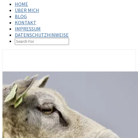
HOME
ÜBER MICH
BLOG
KONTAKT
IMPRESSUM
DATENSCHUTZHINWEISE
SEARCH
ICON
steffenbischoff.com