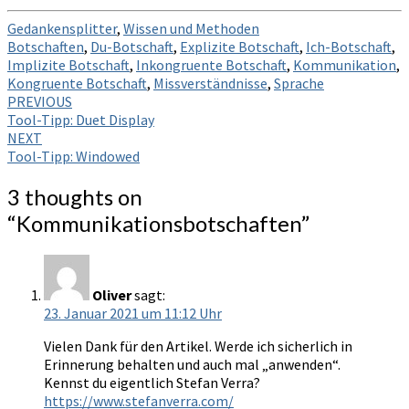
Gedankensplitter
,
Wissen und Methoden
Botschaften
,
Du-Botschaft
,
Explizite Botschaft
,
Ich-Botschaft
,
Implizite Botschaft
,
Inkongruente Botschaft
,
Kommunikation
,
Kongruente Botschaft
,
Missverständnisse
,
Sprache
Post
PREVIOUS
Tool-Tipp: Duet Display
navigation
NEXT
Tool-Tipp: Windowed
3 thoughts on
“
Kommunikationsbotschaften
”
Oliver
sagt:
23. Januar 2021 um 11:12 Uhr
Vielen Dank für den Artikel. Werde ich sicherlich in
Erinnerung behalten und auch mal „anwenden“.
Kennst du eigentlich Stefan Verra?
https://www.stefanverra.com/