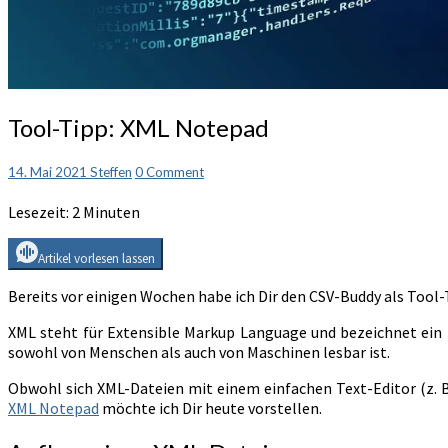
Tool-
Tool-Tipp: XML Notepad
Tipp:
XML
Comments
14. Mai 2021
Steffen
0 Comment
Notepad
Lesezeit:
2
Minuten
Artikel vorlesen lassen
Bereits vor einigen Wochen habe ich Dir den CSV-Buddy als Tool-
XML steht für Extensible Markup Language und bezeichnet ein D
sowohl von Menschen als auch von Maschinen lesbar ist.
Obwohl sich XML-Dateien mit einem einfachen Text-Editor (z. B
XML Notepad
möchte ich Dir heute vorstellen.