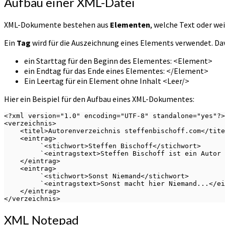
Aufbau einer XML-Datei
XML-Dokumente bestehen aus
Elementen
, welche Text oder we
Ein
Tag
wird für die Auszeichnung eines Elements verwendet. Davo
ein Starttag für den Beginn des Elementes: <Element>
ein Endtag für das Ende eines Elementes: </Element>
Ein Leertag für ein Element ohne Inhalt <Leer/>
Hier ein Beispiel für den Aufbau eines XML-Dokumentes:
<?xml version="1.0" encoding="UTF-8" standalone="yes"?>

<verzeichnis>

    <titel>Autorenverzeichnis steffenbischoff.com</titel>

    <eintrag>

         `<stichwort>Steffen Bischoff</stichwort>

         `<eintragstext>Steffen Bischoff ist ein Autor in seinem eigenen Blog...</eintragstext>

    </eintrag>

    <eintrag>

         `<stichwort>Sonst Niemand</stichwort>

         `<eintragstext>Sonst macht hier Niemand...</eintragstext>

    </eintrag>

</verzeichnis>
XML Notepad