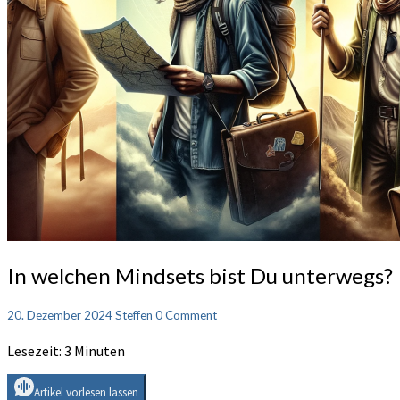
In
In welchen Mindsets bist Du unterwegs?
welchen
Mindsets
Comments
20. Dezember 2024
Steffen
0 Comment
bist
Du
Lesezeit:
3
Minuten
unterwegs?
Artikel vorlesen lassen