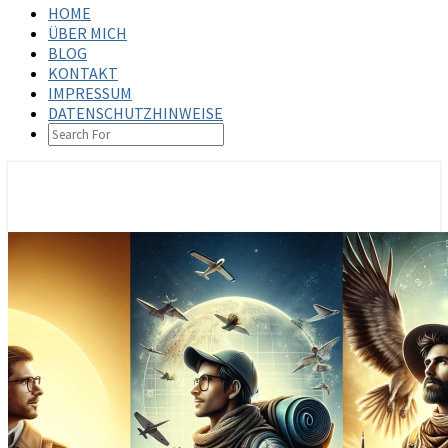
HOME
ÜBER MICH
BLOG
KONTAKT
IMPRESSUM
DATENSCHUTZHINWEISE
SEARCH
ICON
steffenbischoff.com