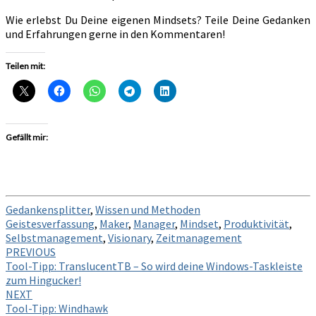
Wie erlebst Du Deine eigenen Mindsets? Teile Deine Gedanken
und Erfahrungen gerne in den Kommentaren!
Teilen mit:
Gefällt mir:
Gedankensplitter
,
Wissen und Methoden
Geistesverfassung
,
Maker
,
Manager
,
Mindset
,
Produktivität
,
Selbstmanagement
,
Visionary
,
Zeitmanagement
Post
PREVIOUS
Tool-Tipp: TranslucentTB – So wird deine Windows-Taskleiste
navigation
zum Hingucker!
NEXT
Tool-Tipp: Windhawk