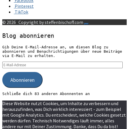
Facebook
Pinterest
TikTok
© 2026
Copyright by steffenbischoff.com
Blog abonnieren
Gib Deine E-Mail-Adresse an, um diesen Blog zu
abonnieren und Benachrichtigungen über neue Beiträge
via E-Mail zu erhalten.
E-
Mail-
Adresse
Abonnieren
Schließe dich 83 anderen Abonnenten an
Diese Website nutzt Cookies, um Inhalte zu verbessern und
herauszufinden, was Dich wirklich interessiert - zum Beispiel
mit Google Analytics. Du entscheidest, welche Cookies gesetzt
werden dürfen. Technisch Notwendiges läuft immer, alles
andere nur mit Deiner Zustimmung. Danke, dass Du da bist!