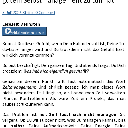
ich
dieses
Comments
3. Juli 2026
Steffen
0 Comment
Wort
nicht
Lesezeit:
3
Minuten
mag
und
Artikel vorlesen lassen
was
Kennst Du dieses Gefühl, wenn Dein Kalender voll ist, Deine To-
AI
do-Liste länger wird und Du trotzdem nicht das Gefühl hast,
mit
wirklich voranzukommen?
gutem
Selbstmanagement
Du bist beschäftigt. Den ganzen Tag. Und abends fragst Du Dich
zu
trotzdem:
Was habe ich eigentlich geschafft?
tun
hat
Genau an diesem Punkt fällt fast automatisch das Wort
Zeitmanagement
. Und ehrlich gesagt: Ich mag dieses Wort
nicht besonders. Es klingt so, als könne man Zeit verwalten.
Planen. Kontrollieren. Als wäre Zeit ein Projekt, das man
sauber strukturieren kann.
Das Problem ist nur:
Zeit lässt sich nicht managen.
Sie
vergeht. Ob Du willst oder nicht. Was Du managen kannst, bist
Du selbst
. Deine Aufmerksamkeit. Deine Energie. Deine