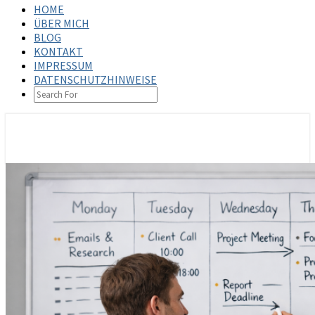
HOME
ÜBER MICH
BLOG
KONTAKT
IMPRESSUM
DATENSCHUTZHINWEISE
SEARCH
ICON
steffenbischoff.com