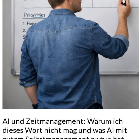
AI
AI und Zeitmanagement: Warum ich
und
dieses Wort nicht mag und was AI mit
Zeitmanagement:
gutem Selbstmanagement zu tun hat
Warum