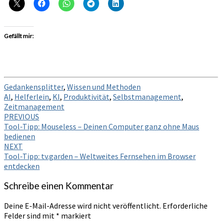
Gefällt mir:
Gedankensplitter
,
Wissen und Methoden
AI
,
Helferlein
,
KI
,
Produktivität
,
Selbstmanagement
,
Zeitmanagement
Post
PREVIOUS
Tool-Tipp: Mouseless – Deinen Computer ganz ohne Maus
navigation
bedienen
NEXT
Tool-Tipp: tv.garden – Weltweites Fernsehen im Browser
entdecken
Schreibe einen Kommentar
Deine E-Mail-Adresse wird nicht veröffentlicht.
Erforderliche
Felder sind mit
*
markiert